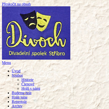
Přeskočit na obsah
Menu
Úvod
Soubor
Historie
Členové
Hráli s námi
Budeme hrát
Hráli jsme
Repertoár
Archiv