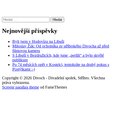
Vyhledávání
Nejnovější příspěvky
Byli jsem v Hodovízu na Libuši
Miloslav Žák: Od ochotníka ze stříbrského Divocha až před
filmovou kameru
S Libuší v Bezdružicích, kde jsme „perlili“ a bylo skvělé
publikum
Po 74 měsících opět v Kostelci, tentokráte na druhý pokus s
Postýlkami :-)
Copyright © 2026 Divoch - Divadelní spolek, Stříbro. Všechna
práva vyhrazena.
Screenr parallax theme
od FameThemes