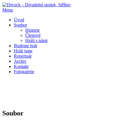
Přeskočit
na
Menu
obsah
Úvod
Soubor
Historie
Členové
Hráli s námi
Budeme hrát
Hráli jsme
Repertoár
Archiv
Kontakt
Fotogalerie
Soubor