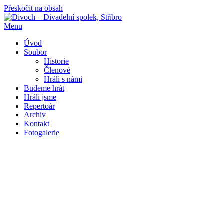
Přeskočit na obsah
Menu
Úvod
Soubor
Historie
Členové
Hráli s námi
Budeme hrát
Hráli jsme
Repertoár
Archiv
Kontakt
Fotogalerie