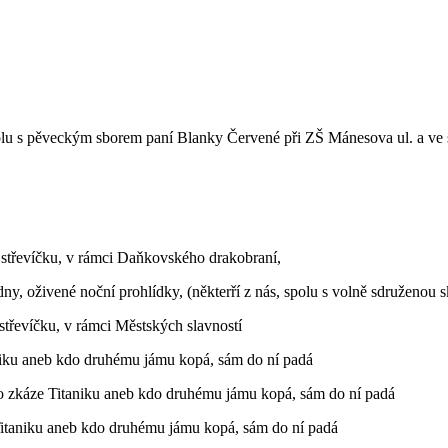
polu s pěveckým sborem paní Blanky Červené při ZŠ Mánesova ul. a ve
 střevíčku, v rámci Daňkovského drakobraní,
dny, oživené noční prohlídky, (některří z nás, spolu s volně sdruženou 
střevíčku, v rámci Městských slavností
aniku aneb kdo druhému jámu kopá, sám do ní padá
a o zkáze Titaniku aneb kdo druhému jámu kopá, sám do ní padá
 Titaniku aneb kdo druhému jámu kopá, sám do ní padá