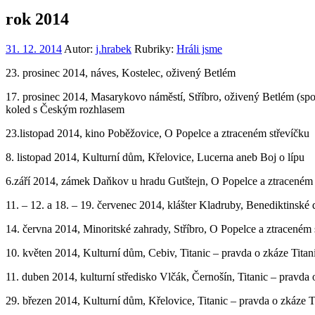
rok 2014
31. 12. 2014
Autor:
j.hrabek
Rubriky:
Hráli jsme
23. prosinec 2014, náves, Kostelec, oživený Betlém
17. prosinec 2014, Masarykovo náměstí, Stříbro, oživený Betlém (s
koled s Českým rozhlasem
23.listopad 2014, kino Poběžovice, O Popelce a ztraceném střevíčku
8. listopad 2014, Kulturní dům, Křelovice, Lucerna aneb Boj o lípu
6.září 2014, zámek Daňkov u hradu Gutštejn, O Popelce a ztraceném
11. – 12. a 18. – 19. červenec 2014, klášter Kladruby, Benediktinské 
14. června 2014, Minoritské zahrady, Stříbro, O Popelce a ztraceném 
10. květen 2014, Kulturní dům, Cebiv, Titanic – pravda o zkáze Tit
11. duben 2014, kulturní středisko Vlčák, Černošín, Titanic – pravd
29. březen 2014, Kulturní dům, Křelovice, Titanic – pravda o zkáze