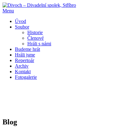
Přeskočit
na
Menu
obsah
Úvod
Soubor
Historie
Členové
Hráli s námi
Budeme hrát
Hráli jsme
Repertoár
Archiv
Kontakt
Fotogalerie
Blog