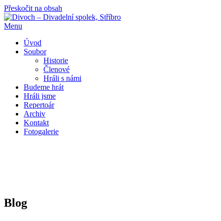
Přeskočit na obsah
Menu
Úvod
Soubor
Historie
Členové
Hráli s námi
Budeme hrát
Hráli jsme
Repertoár
Archiv
Kontakt
Fotogalerie
Blog